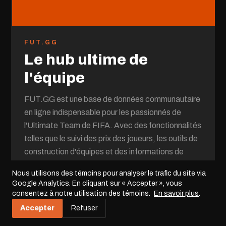
FUT.GG
Le hub ultime de
l'équipe
FUT.GG est une base de données communautaire
en ligne indispensable pour les passionnés de
l'Ultimate Team de FIFA. Avec des fonctionnalités
telles que le suivi des prix des joueurs, les outils de
construction d'équipes et des informations de
contenu à jour, c'est devenu la référence
Nous utilisons des témoins pour analyser le trafic du site via
incontournable pour les joueurs chevronnés
Google Analytics. En cliquant sur « Accepter », vous
souhaitant optimiser leur expérience de jeu et
consentez à notre utilisation des témoins.
En savoir plus
.
rester informés au sein de la communauté FIFA.
Accepter
Refuser